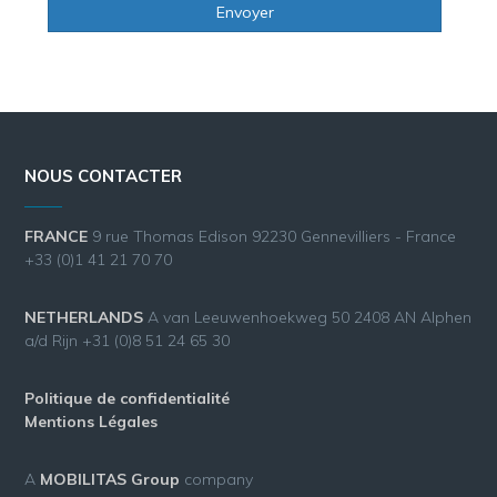
NOUS CONTACTER
FRANCE
9 rue Thomas Edison 92230 Gennevilliers - France
+33 (0)1 41 21 70 70
NETHERLANDS
A van Leeuwenhoekweg 50 2408 AN Alphen
a/d Rijn +31 (0)8 51 24 65 30
Politique de confidentialité
Mentions Légales
A
MOBILITAS Group
company