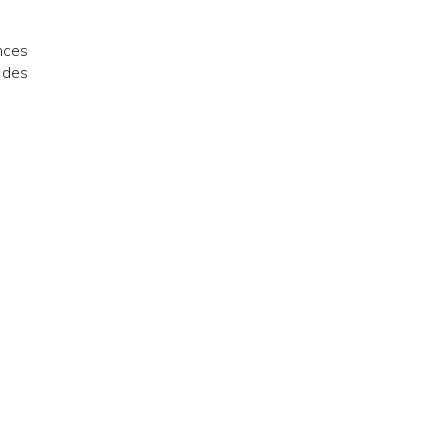
nces
 des