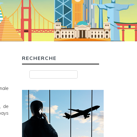
RECHERCHE
nale
, de
 pays