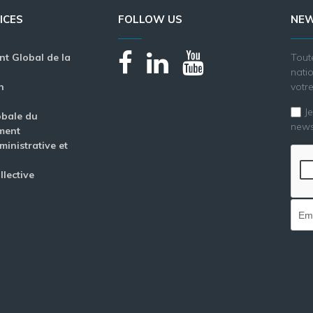
ICES
FOLLOW US
NEW
 Global de la
Tout
nati
n
votre
J
obale du
news
ment
inistrative et
llective