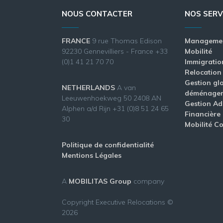
NOUS CONTACTER
NOS SERV
FRANCE
9 rue Thomas Edison
Management
92230 Gennevilliers - France +33
Mobilité
(0)1 41 21 70 70
Immigratio
Relocation
Gestion gl
NETHERLANDS
A van
déménage
Leeuwenhoekweg 50 2408 AN
Gestion Adm
Alphen a/d Rijn +31 (0)8 51 24 65
Financière
30
Mobilité Co
Politique de confidentialité
Mentions Légales
A
MOBILITAS Group
company
Copyright Executive Relocations ©
2026