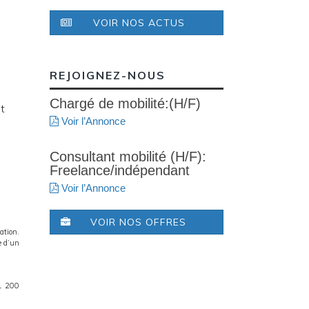
VOIR NOS ACTUS
REJOIGNEZ-NOUS
Chargé de mobilité:(H/F)
et
Voir l’Annonce
Consultant mobilité (H/F):
Freelance/indépendant
e
Voir l’Annonce
e
VOIR NOS OFFRES
ation.
e d’un
1 200