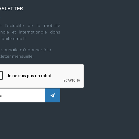
SLETTER
e l’actualité de la mobilité
onale et internationale dans
 boite email !
e souhaite m'abonner à la
letter mensuelle.