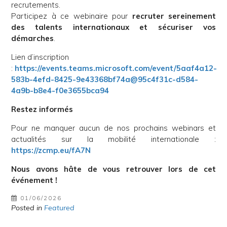
recrutements.
Participez à ce webinaire pour
recruter sereinement
des talents internationaux et sécuriser vos
démarches
.
Lien d’inscription
:
https://events.teams.microsoft.com/event/5aaf4a12-
583b-4efd-8425-9e43368bf74a@95c4f31c-d584-
4a9b-b8e4-f0e3655bca94
Restez informés
Pour ne manquer aucun de nos prochains webinars et
actualités sur la mobilité internationale :
https://zcmp.eu/fA7N
Nous avons hâte de vous retrouver lors de cet
événement !
01/06/2026
Posted in
Featured